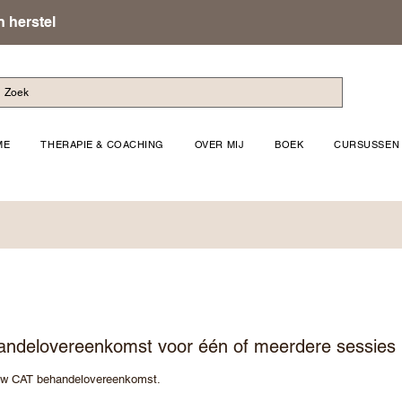
 herstel
ME
THERAPIE & COACHING
OVER MIJ
BOEK
CURSUSSEN
andelovereenkomst voor één of meerdere sessies
uw CAT behandelovereenkomst.