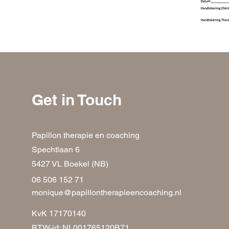
Get in Touch
Papillon therapie en coaching
Spechtlaan 6
5427 VL Boekel (NB)
06 506 152 71
monique@papillontherapieencoaching.nl
KvK 17170140
BTW-id: NL001765120B71