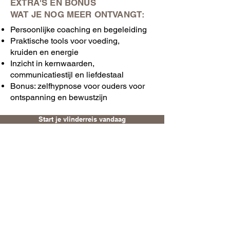
EXTRA'S EN BONUS
WAT JE NOG MEER ONTVANGT:
Persoonlijke coaching en begeleiding
Praktische tools voor voeding,
kruiden en energie
Inzicht in kernwaarden,
communicatiestijl en liefdestaal
Bonus: zelfhypnose voor ouders voor
ontspanning en bewustzijn
Start je vlinderreis vandaag
Klaar om de ouder te
worden die je diep van
binnen al bent?
Je hoeft niet harder je best te doen.
Je hoeft niet perfect te zijn.