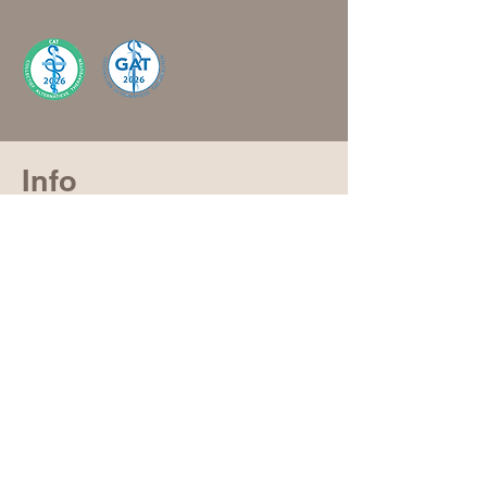
Info
Openingstijden:
maandag t/m zaterdag
in overleg en volgens afspraak.
De praktijk is goed bereikbaar via het
openbaar vervoer.
Je kunt voor de praktijk gratis parkeren.
Er is geen wachtruimte aanwezig.
10 minuten voor de sessie gaat de poort
open. Is de poort nog gesloten wacht dan