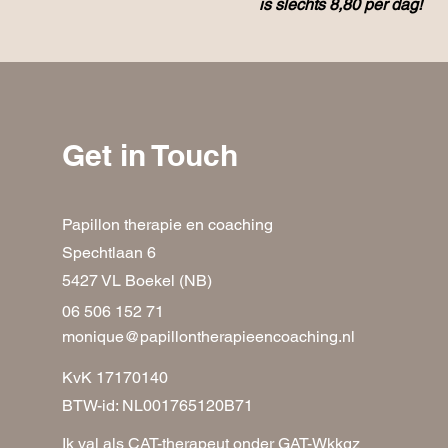
is slechts 8,80 per dag!
Get in Touch
Papillon therapie en coaching
Spechtlaan 6
5427 VL Boekel (NB)
06 506 152 71
monique@papillontherapieencoaching.nl
KvK 17170140
BTW-id: NL001765120B71
Ik val als CAT-therapeut onder GAT-Wkkgz