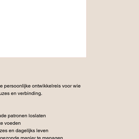
e persoonlijke ontwikkelreis voor wie 
euzes en verbinding.
oude patronen loslaten
 te voeden
zes en dagelijks leven
n gezonde manier te managen