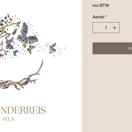
incl.BTW
Aantal
*
I