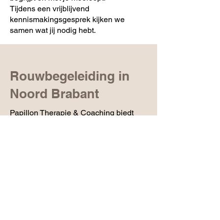
Tijdens een vrijblijvend
kennismakingsgesprek kijken we
samen wat jij nodig hebt.
Rouwbegeleiding in
Noord Brabant
Papillon Therapie & Coaching biedt
rouwbegeleiding en rouwverwerking in
Boekel voor ouders, opvoeders en
volwassenen die te maken hebben met
verlies.
Of het nu gaat om het verlies van een
dierbare, een relatie, gezondheid, een
kinderwens of een andere ingrijpende
gebeurtenis: samen zoeken we naar