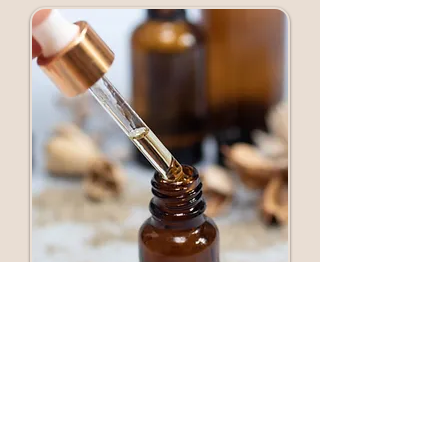
Wil je meer weten?
Maak gerust een afspraak voor een
op maat gemaakte olie.
Je kunt de druppels ook bij de betere
reformwinkel kopen. Echter je koopt